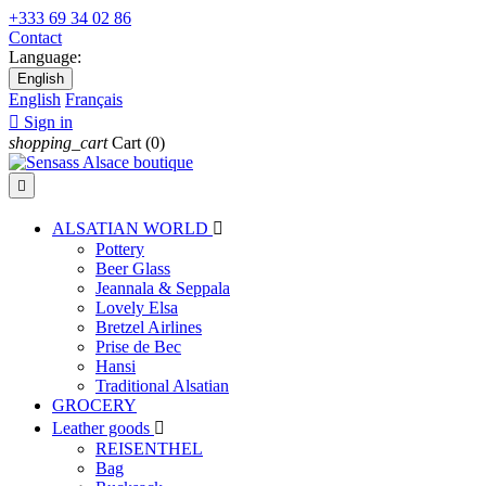
+333 69 34 02 86
Contact
Language:
English
English
Français

Sign in
shopping_cart
Cart
(0)

ALSATIAN WORLD

Pottery
Beer Glass
Jeannala & Seppala
Lovely Elsa
Bretzel Airlines
Prise de Bec
Hansi
Traditional Alsatian
GROCERY
Leather goods

REISENTHEL
Bag