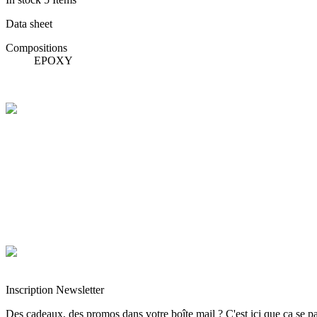
Data sheet
Compositions
EPOXY
Livraison rapide
Livraison garantie sans casse
Entreprise française alsacienne
Paiement sécurisé
Inscription Newsletter
Des cadeaux, des promos dans votre boîte mail ? C'est ici que ça se pa