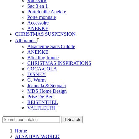
Rucksack
Sac 3 en 1
Portefeuille Anekke
Porte-monnaie
Accessoire
ANEKKE
CHRISTMAS SUSPENSION
All brands

Alsacienne Sans Culotte
ANEKKE
Böckling france
CHRISTMAS INSPIRATIONS
COCA-COLA
DISNEY
G. Wurm
Jeannala & Seppala
MDS Home Design
Prise De Bec
REISENTHEL
VALFLEURI

Search
Home
ALSATIAN WORLD