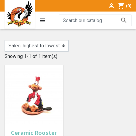

shopping_cart
(0)


Showing 1-1 of 1 item(s)
Ceramic Rooster