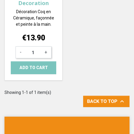
Decoration
Décoration Coq en
Céramique, façonnée
et peinte à la main.
Price
€13.90
-
+
ADD TO CART
Showing 1-1 of 1 item(s)

BACK TO TOP