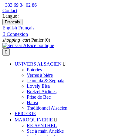
+333 69 34 02 86
Contact
Langue :
Français
English
Français

Connexion
shopping_cart
Panier
(0)

UNIVERS ALSACIEN

Poteries
Verres à bière
Jeannala & Seppala
Lovely Elsa
Bretzel Airlines
Prise de Bec
Hansi
Traditionnel Alsacien
EPICERIE
MAROQUINERIE

REISENTHEL
Sac à main Anekke