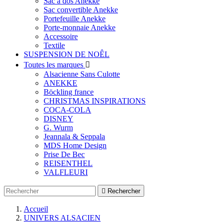
Sac à dos Anekke
Sac convertible Anekke
Portefeuille Anekke
Porte-monnaie Anekke
Accessoire
Textile
SUSPENSION DE NOÊL
Toutes les marques

Alsacienne Sans Culotte
ANEKKE
Böckling france
CHRISTMAS INSPIRATIONS
COCA-COLA
DISNEY
G. Wurm
Jeannala & Seppala
MDS Home Design
Prise De Bec
REISENTHEL
VALFLEURI

Rechercher
Accueil
UNIVERS ALSACIEN