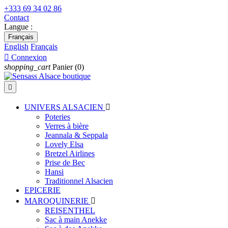
+333 69 34 02 86
Contact
Langue :
Français
English
Français

Connexion
shopping_cart
Panier
(0)

UNIVERS ALSACIEN

Poteries
Verres à bière
Jeannala & Seppala
Lovely Elsa
Bretzel Airlines
Prise de Bec
Hansi
Traditionnel Alsacien
EPICERIE
MAROQUINERIE

REISENTHEL
Sac à main Anekke