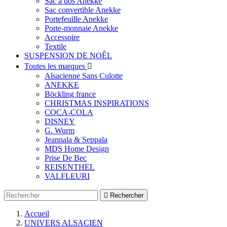
Sac à dos Anekke
Sac convertible Anekke
Portefeuille Anekke
Porte-monnaie Anekke
Accessoire
Textile
SUSPENSION DE NOÊL
Toutes les marques

Alsacienne Sans Culotte
ANEKKE
Böckling france
CHRISTMAS INSPIRATIONS
COCA-COLA
DISNEY
G. Wurm
Jeannala & Seppala
MDS Home Design
Prise De Bec
REISENTHEL
VALFLEURI

Rechercher
Accueil
UNIVERS ALSACIEN