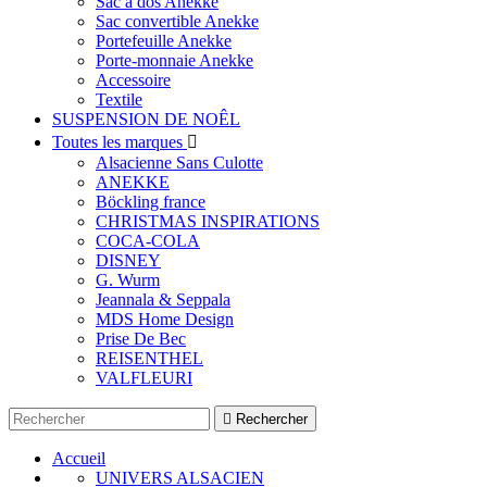
Sac à dos Anekke
Sac convertible Anekke
Portefeuille Anekke
Porte-monnaie Anekke
Accessoire
Textile
SUSPENSION DE NOÊL
Toutes les marques

Alsacienne Sans Culotte
ANEKKE
Böckling france
CHRISTMAS INSPIRATIONS
COCA-COLA
DISNEY
G. Wurm
Jeannala & Seppala
MDS Home Design
Prise De Bec
REISENTHEL
VALFLEURI

Rechercher
Accueil
UNIVERS ALSACIEN