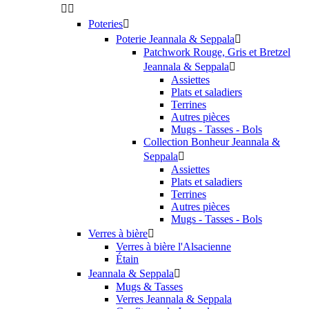


Poteries

Poterie Jeannala & Seppala

Patchwork Rouge, Gris et Bretzel
Jeannala & Seppala

Assiettes
Plats et saladiers
Terrines
Autres pièces
Mugs - Tasses - Bols
Collection Bonheur Jeannala &
Seppala

Assiettes
Plats et saladiers
Terrines
Autres pièces
Mugs - Tasses - Bols
Verres à bière

Verres à bière l'Alsacienne
Étain
Jeannala & Seppala

Mugs & Tasses
Verres Jeannala & Seppala