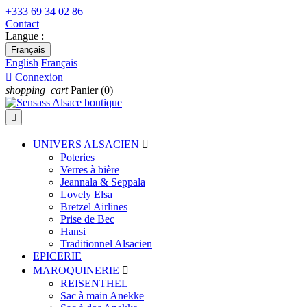
+333 69 34 02 86
Contact
Langue :
Français
English
Français

Connexion
shopping_cart
Panier
(0)

UNIVERS ALSACIEN

Poteries
Verres à bière
Jeannala & Seppala
Lovely Elsa
Bretzel Airlines
Prise de Bec
Hansi
Traditionnel Alsacien
EPICERIE
MAROQUINERIE

REISENTHEL
Sac à main Anekke