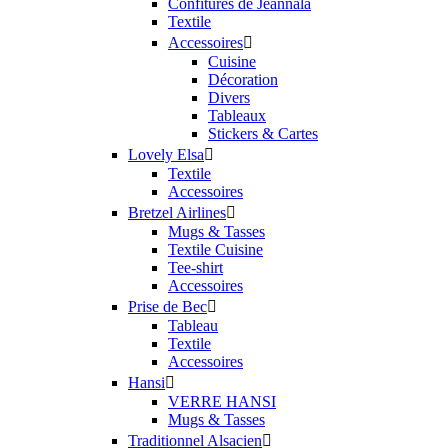
Confitures de Jeannala
Textile
Accessoires

Cuisine
Décoration
Divers
Tableaux
Stickers & Cartes
Lovely Elsa

Textile
Accessoires
Bretzel Airlines

Mugs & Tasses
Textile Cuisine
Tee-shirt
Accessoires
Prise de Bec

Tableau
Textile
Accessoires
Hansi

VERRE HANSI
Mugs & Tasses
Traditionnel Alsacien
