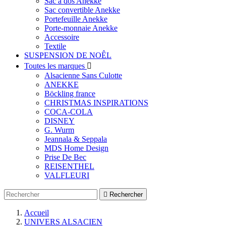
Sac à dos Anekke
Sac convertible Anekke
Portefeuille Anekke
Porte-monnaie Anekke
Accessoire
Textile
SUSPENSION DE NOÊL
Toutes les marques

Alsacienne Sans Culotte
ANEKKE
Böckling france
CHRISTMAS INSPIRATIONS
COCA-COLA
DISNEY
G. Wurm
Jeannala & Seppala
MDS Home Design
Prise De Bec
REISENTHEL
VALFLEURI

Rechercher
Accueil
UNIVERS ALSACIEN