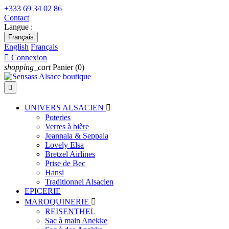
+333 69 34 02 86
Contact
Langue :
Français
English
Français

Connexion
shopping_cart
Panier
(0)

UNIVERS ALSACIEN

Poteries
Verres à bière
Jeannala & Seppala
Lovely Elsa
Bretzel Airlines
Prise de Bec
Hansi
Traditionnel Alsacien
EPICERIE
MAROQUINERIE

REISENTHEL
Sac à main Anekke