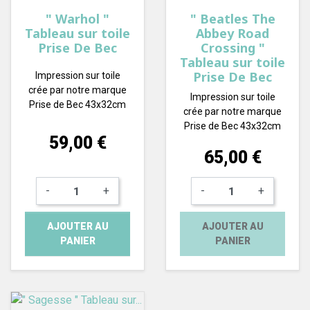
" Warhol "
" Beatles The
Tableau sur toile
Abbey Road
Prise De Bec
Crossing "
Tableau sur toile
Prise De Bec
Impression sur toile
crée par notre marque
Impression sur toile
Prise de Bec 43x32cm
crée par notre marque
Prise de Bec 43x32cm
Prix
59,00 €
Prix
65,00 €
-
+
-
+
AJOUTER AU
AJOUTER AU
PANIER
PANIER