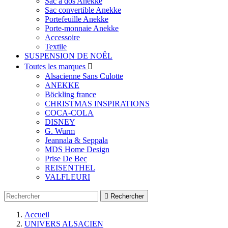
Sac à dos Anekke
Sac convertible Anekke
Portefeuille Anekke
Porte-monnaie Anekke
Accessoire
Textile
SUSPENSION DE NOÊL
Toutes les marques

Alsacienne Sans Culotte
ANEKKE
Böckling france
CHRISTMAS INSPIRATIONS
COCA-COLA
DISNEY
G. Wurm
Jeannala & Seppala
MDS Home Design
Prise De Bec
REISENTHEL
VALFLEURI

Rechercher
Accueil
UNIVERS ALSACIEN