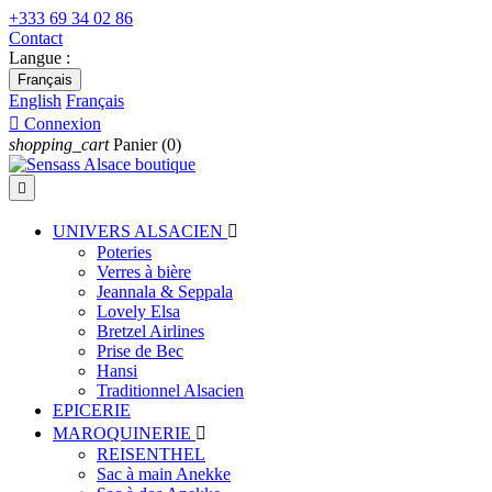
+333 69 34 02 86
Contact
Langue :
Français
English
Français

Connexion
shopping_cart
Panier
(0)

UNIVERS ALSACIEN

Poteries
Verres à bière
Jeannala & Seppala
Lovely Elsa
Bretzel Airlines
Prise de Bec
Hansi
Traditionnel Alsacien
EPICERIE
MAROQUINERIE

REISENTHEL
Sac à main Anekke