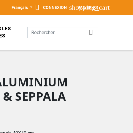

shopping_cart
Français
CONNEXION
PANIER
(0)
 LES

ES
PALA
KE
E
ALUMINIUM
 & SEPPALA
GN