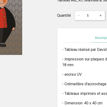
Tableau Alu_45 Jeannala & S
Quantité
-
+
Descrip
- Tableau réalisé par Davi
- Impression sur plaques 
18 mm
- encres UV
- Crémaillère d'accrochage
- Tableaux imprimés et a
- Dimension: 40 x 40 cm