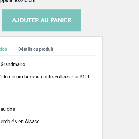
eppala 40X40 cm
AJOUTER AU PANIER
tion
Détails du produit
d Grandmaire
d'aluminium brossé contrecollées sur MDF
 au dos
ssemblés en Alsace