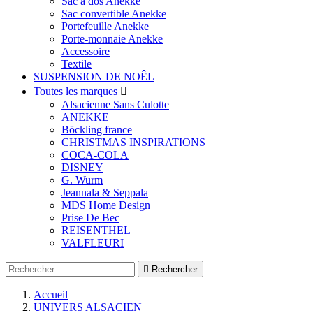
Sac à dos Anekke
Sac convertible Anekke
Portefeuille Anekke
Porte-monnaie Anekke
Accessoire
Textile
SUSPENSION DE NOÊL
Toutes les marques

Alsacienne Sans Culotte
ANEKKE
Böckling france
CHRISTMAS INSPIRATIONS
COCA-COLA
DISNEY
G. Wurm
Jeannala & Seppala
MDS Home Design
Prise De Bec
REISENTHEL
VALFLEURI

Rechercher
Accueil
UNIVERS ALSACIEN