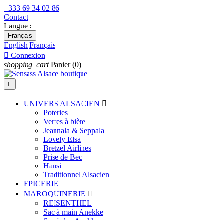
+333 69 34 02 86
Contact
Langue :
Français
English
Français

Connexion
shopping_cart
Panier
(0)

UNIVERS ALSACIEN

Poteries
Verres à bière
Jeannala & Seppala
Lovely Elsa
Bretzel Airlines
Prise de Bec
Hansi
Traditionnel Alsacien
EPICERIE
MAROQUINERIE

REISENTHEL
Sac à main Anekke