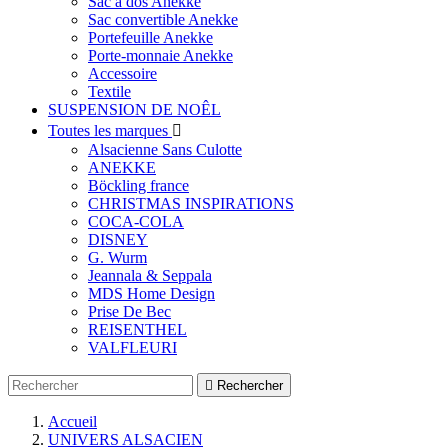
Sac à dos Anekke
Sac convertible Anekke
Portefeuille Anekke
Porte-monnaie Anekke
Accessoire
Textile
SUSPENSION DE NOÊL
Toutes les marques

Alsacienne Sans Culotte
ANEKKE
Böckling france
CHRISTMAS INSPIRATIONS
COCA-COLA
DISNEY
G. Wurm
Jeannala & Seppala
MDS Home Design
Prise De Bec
REISENTHEL
VALFLEURI

Rechercher
Accueil
UNIVERS ALSACIEN