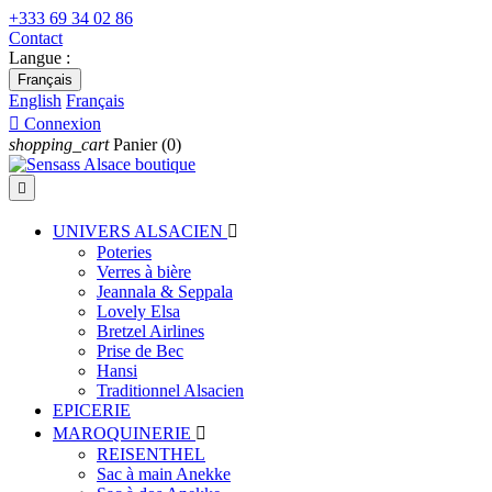
+333 69 34 02 86
Contact
Langue :
Français
English
Français

Connexion
shopping_cart
Panier
(0)

UNIVERS ALSACIEN

Poteries
Verres à bière
Jeannala & Seppala
Lovely Elsa
Bretzel Airlines
Prise de Bec
Hansi
Traditionnel Alsacien
EPICERIE
MAROQUINERIE

REISENTHEL
Sac à main Anekke