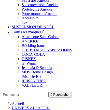
Sac à dos Anekke
Sac convertible Anekke
Portefeuille Anekke
Porte-monnaie Anekke
Accessoire
Textile
SUSPENSION DE NOÊL
Toutes les marques

Alsacienne Sans Culotte
ANEKKE
Böckling france
CHRISTMAS INSPIRATIONS
COCA-COLA
DISNEY
G. Wurm
Jeannala & Seppala
MDS Home Design
Prise De Bec
REISENTHEL
VALFLEURI

Rechercher
Accueil
UNIVERS ALSACIEN