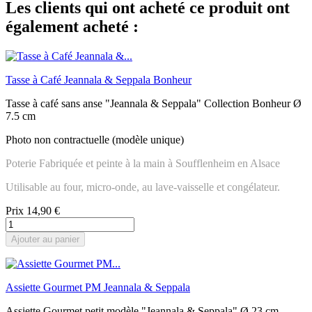
Les clients qui ont acheté ce produit ont
également acheté :
Tasse à Café Jeannala & Seppala Bonheur
Tasse à café sans anse "Jeannala & Seppala" Collection Bonheur Ø
7.5 cm
Photo non contractuelle (modèle unique)
Poterie Fabriquée et peinte à la main à Soufflenheim en Alsace
Utilisable au four, micro-onde, au lave-vaisselle et congélateur.
Prix
14,90 €
Ajouter au panier
Assiette Gourmet PM Jeannala & Seppala
Assiette Gourmet petit modèle "Jeannala & Seppala" Ø 23 cm