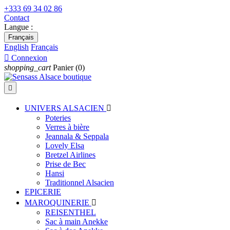
+333 69 34 02 86
Contact
Langue :
Français
English
Français

Connexion
shopping_cart
Panier
(0)

UNIVERS ALSACIEN

Poteries
Verres à bière
Jeannala & Seppala
Lovely Elsa
Bretzel Airlines
Prise de Bec
Hansi
Traditionnel Alsacien
EPICERIE
MAROQUINERIE

REISENTHEL
Sac à main Anekke