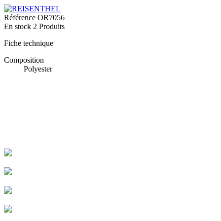
Référence
OR7056
En stock
2 Produits
Fiche technique
Composition
Polyester
Livraison rapide
Livraison garantie sans casse
Entreprise Française Alsacienne
Paiement sécurisé