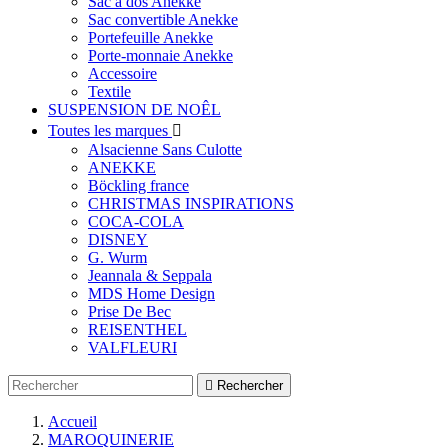
Sac à dos Anekke
Sac convertible Anekke
Portefeuille Anekke
Porte-monnaie Anekke
Accessoire
Textile
SUSPENSION DE NOÊL
Toutes les marques

Alsacienne Sans Culotte
ANEKKE
Böckling france
CHRISTMAS INSPIRATIONS
COCA-COLA
DISNEY
G. Wurm
Jeannala & Seppala
MDS Home Design
Prise De Bec
REISENTHEL
VALFLEURI

Rechercher
Accueil
MAROQUINERIE