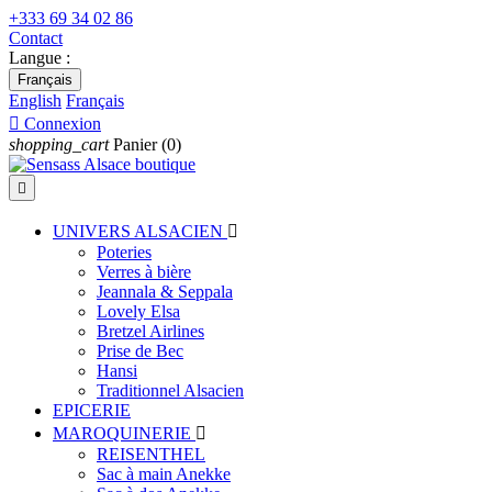
+333 69 34 02 86
Contact
Langue :
Français
English
Français

Connexion
shopping_cart
Panier
(0)

UNIVERS ALSACIEN

Poteries
Verres à bière
Jeannala & Seppala
Lovely Elsa
Bretzel Airlines
Prise de Bec
Hansi
Traditionnel Alsacien
EPICERIE
MAROQUINERIE

REISENTHEL
Sac à main Anekke