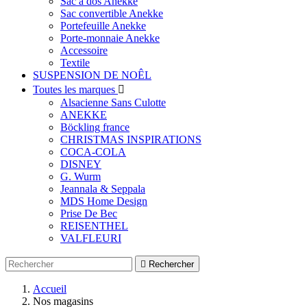
Sac à dos Anekke
Sac convertible Anekke
Portefeuille Anekke
Porte-monnaie Anekke
Accessoire
Textile
SUSPENSION DE NOÊL
Toutes les marques

Alsacienne Sans Culotte
ANEKKE
Böckling france
CHRISTMAS INSPIRATIONS
COCA-COLA
DISNEY
G. Wurm
Jeannala & Seppala
MDS Home Design
Prise De Bec
REISENTHEL
VALFLEURI

Rechercher
Accueil
Nos magasins