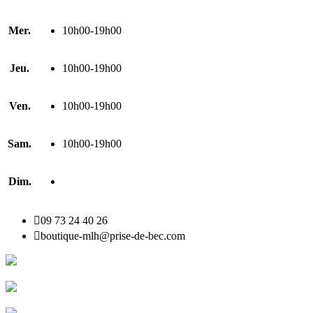
Mer.
10h00-19h00
Jeu.
10h00-19h00
Ven.
10h00-19h00
Sam.
10h00-19h00
Dim.

09 73 24 40 26

boutique-mlh@prise-de-bec.com
Livraison rapide
Livraison garantie sans casse