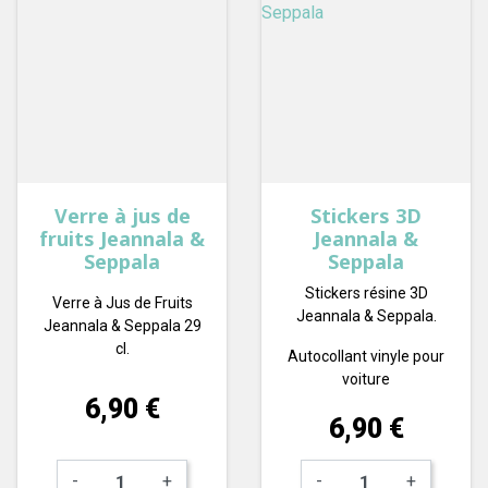
Verre à jus de
Stickers 3D
fruits Jeannala &
Jeannala &
Seppala
Seppala
Stickers résine 3D
Verre à Jus de Fruits
Jeannala & Seppala.
Jeannala & Seppala 29
cl.
Autocollant vinyle pour
voiture
Prix
6,90 €
Prix
6,90 €
-
+
-
+