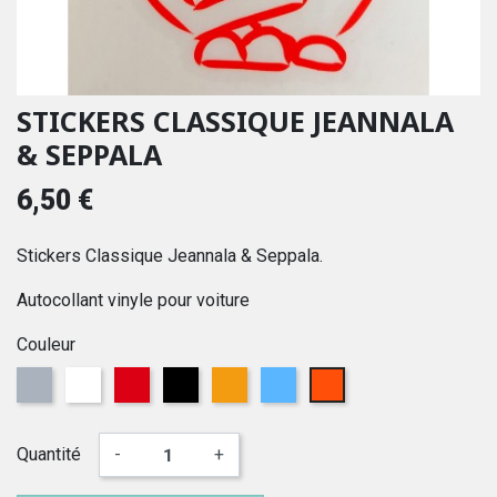
STICKERS CLASSIQUE JEANNALA
& SEPPALA
6,50 €
Stickers Classique Jeannala & Seppala.
Autocollant vinyle pour voiture
Couleur
Gris
Blanc
Rouge
Noir
Orange
Bleu
Fluo
Quantité
-
+