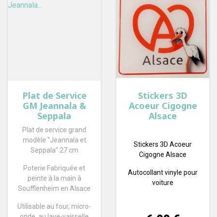
Plat de Service
Stickers 3D
GM Jeannala &
Acoeur Cigogne
Seppala
Alsace
Plat de service grand
modèle "Jeannala et
Stickers 3D Acoeur
Seppala" 27 cm
Cigogne Alsace
Poterie Fabriquée et
Autocollant vinyle pour
peinte à la main à
voiture
Soufflenheim en Alsace
Utilisable au four, micro-
Prix
onde, au lave-vaisselle