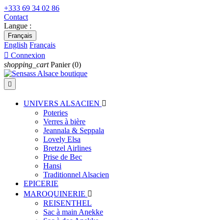
+333 69 34 02 86
Contact
Langue :
Français
English
Français

Connexion
shopping_cart
Panier
(0)

UNIVERS ALSACIEN

Poteries
Verres à bière
Jeannala & Seppala
Lovely Elsa
Bretzel Airlines
Prise de Bec
Hansi
Traditionnel Alsacien
EPICERIE
MAROQUINERIE

REISENTHEL
Sac à main Anekke