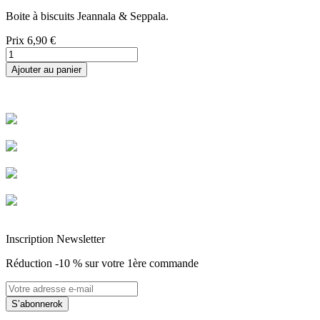
Boite à biscuits Jeannala & Seppala.
Prix
6,90 €
Ajouter au panier
Livraison rapide
Livraison garantie sans casse
Entreprise Française Alsacienne
Paiement sécurisé
Inscription Newsletter
Réduction -10 % sur votre 1ère commande
S’abonner
ok