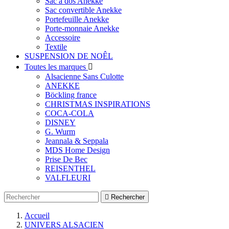
Sac à dos Anekke
Sac convertible Anekke
Portefeuille Anekke
Porte-monnaie Anekke
Accessoire
Textile
SUSPENSION DE NOÊL
Toutes les marques

Alsacienne Sans Culotte
ANEKKE
Böckling france
CHRISTMAS INSPIRATIONS
COCA-COLA
DISNEY
G. Wurm
Jeannala & Seppala
MDS Home Design
Prise De Bec
REISENTHEL
VALFLEURI

Rechercher
Accueil
UNIVERS ALSACIEN