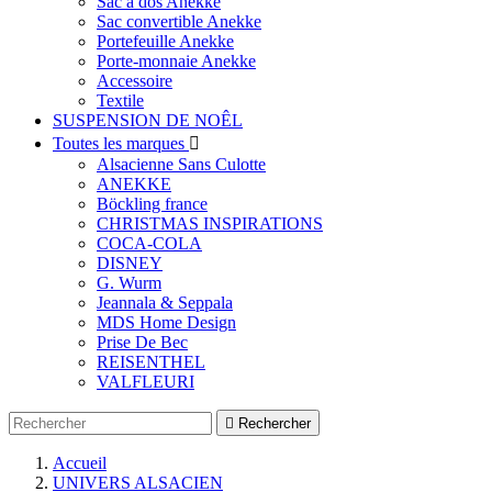
Sac à dos Anekke
Sac convertible Anekke
Portefeuille Anekke
Porte-monnaie Anekke
Accessoire
Textile
SUSPENSION DE NOÊL
Toutes les marques

Alsacienne Sans Culotte
ANEKKE
Böckling france
CHRISTMAS INSPIRATIONS
COCA-COLA
DISNEY
G. Wurm
Jeannala & Seppala
MDS Home Design
Prise De Bec
REISENTHEL
VALFLEURI

Rechercher
Accueil
UNIVERS ALSACIEN