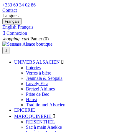
+333 69 34 02 86
Contact
Langue :
Français
English
Français

Connexion
shopping_cart
Panier
(0)

UNIVERS ALSACIEN

Poteries
Verres à bière
Jeannala & Seppala
Lovely Elsa
Bretzel Airlines
Prise de Bec
Hansi
Traditionnel Alsacien
EPICERIE
MAROQUINERIE

REISENTHEL
Sac à main Anekke