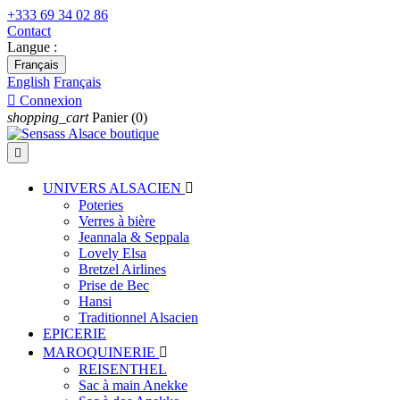
+333 69 34 02 86
Contact
Langue :
Français
English
Français

Connexion
shopping_cart
Panier
(0)

UNIVERS ALSACIEN

Poteries
Verres à bière
Jeannala & Seppala
Lovely Elsa
Bretzel Airlines
Prise de Bec
Hansi
Traditionnel Alsacien
EPICERIE
MAROQUINERIE

REISENTHEL
Sac à main Anekke