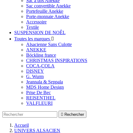
Sac à dos Anekke
Sac convertible Anekke
Portefeuille Anekke
Porte-monnaie Anekke
Accessoire
Textile
SUSPENSION DE NOÊL
Toutes les marques

Alsacienne Sans Culotte
ANEKKE
Böckling france
CHRISTMAS INSPIRATIONS
COCA-COLA
DISNEY
G. Wurm
Jeannala & Seppala
MDS Home Design
Prise De Bec
REISENTHEL
VALFLEURI

Rechercher
Accueil
UNIVERS ALSACIEN