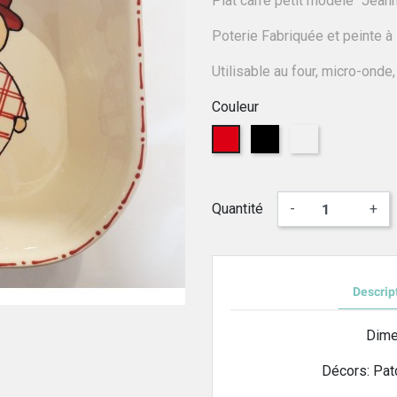
Plat carré petit modèle "Jean
Poterie Fabriquée et peinte à
Utilisable au four, micro-onde,
Couleur
Rouge
Noir
BRETZEL
Quantité
-
+
Descrip
Dime
Décors: Pat