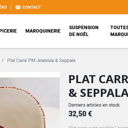
ÉRO
CONTACT
SUSPENSION
TOUTES
PICERIE
MAROQUINERIE
DE NOÊL
MARQU
VERRES À BIÈRE
SAC À MAIN ANEKKE
ANEKKE
JEANNALA & SEP
SAC À DOS ANEK
BÖCKLING FRANC
Plat Carré PM Jeannala & Seppala
PLAT CAR
BRETZEL AIRLINES
PORTEFEUILLE ANEKKE
PRISE DE BEC
PORTE-MONNAIE
COCA-COLA
ANEKKE
DISNEY
& SEPPAL
TRADITIONNEL ALSACIEN
TEXTILE
JEANNALA & SEPPALA
MDS HOME DESI
Derniers articles en stock
32,50 €
REISENTHEL
VALFLEURI