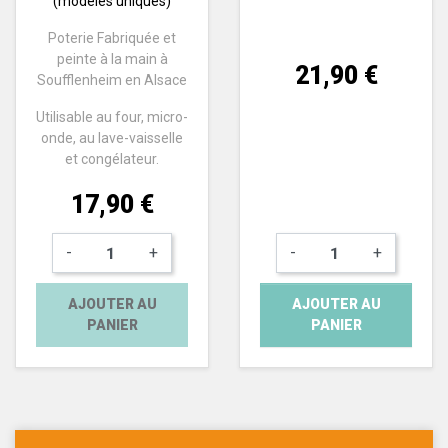
(modèles uniques)
Poterie Fabriquée et
peinte à la main à
Prix
21,90 €
Soufflenheim en Alsace
Utilisable au four, micro-
onde, au lave-vaisselle
et congélateur.
Prix
17,90 €
-
+
-
+
AJOUTER AU
AJOUTER AU
PANIER
PANIER