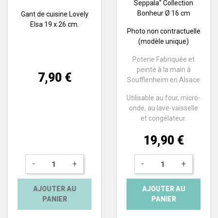
Seppala" Collection
Bonheur Ø 16 cm
Gant de cuisine Lovely
Elsa 19 x 26 cm.
Photo non contractuelle
(modèle unique)
Poterie Fabriquée et
peinte à la main à
Prix
7,90 €
Soufflenheim en Alsace
Utilisable au four, micro-
onde, au lave-vaisselle
et congélateur.
Prix
19,90 €
-
+
-
+
AJOUTER AU
AJOUTER AU
PANIER
PANIER