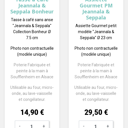
Jeannala &
Gourmet PM
Seppala Bonheur
Jeannala &
Seppala
Tasse à café sans anse
"Jeannala & Seppala"
Assiette Gourmet petit
Collection Bonheur Ø
modèle "Jeannala &
7.5 cm
Seppala" Ø 23 cm
Photo non contractuelle
Photo non contractuelle
(modèle unique)
(modèle unique)
Poterie Fabriquée et
Poterie Fabriquée et
peinte à la main à
peinte à la main à
Soufflenheim en Alsace
Soufflenheim en Alsace
Utilisable au four, micro-
Utilisable au four, micro-
onde, au lave-vaisselle
onde, au lave-vaisselle
et congélateur.
et congélateur.
Prix
Prix
14,90 €
29,50 €
-
+
-
+