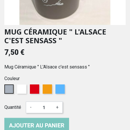
MUG CÉRAMIQUE " L'ALSACE
C'EST SENSASS "
7,50 €
Mug Céramique " L'Alsace c'est sensass "
Couleur
Gris
Blanc
Rouge
Orange
Bleu
Quantité
-
+
AJOUTER AU PANIER