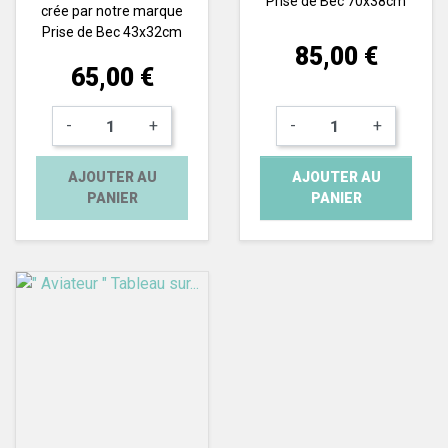
Prise de Bec 70x38cm
crée par notre marque
Prise de Bec 43x32cm
Prix
85,00 €
Prix
65,00 €
-
+
-
+
AJOUTER AU
AJOUTER AU
PANIER
PANIER