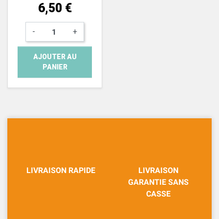
Prix
6,50 €
-
+
AJOUTER AU
PANIER
LIVRAISON RAPIDE
LIVRAISON
GARANTIE SANS
CASSE